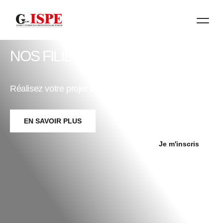
NOS FILIÈR
NOS FILIÈRES
Réalisez votre projet d’étude avec le Groupe ISPE
EN SAVOIR PLUS
Je m'inscris