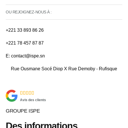
OU REJOIGNEZ-NOUS À :
+221 33 893 86 26
+221 78 457 87 87
E: contact@ispe.sn
Rue Ousmane Socé Diop X Rue Demoby - Ruﬁsque
8.5





Avis des clients
GROUPE ISPE
Des informations