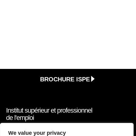
BROCHURE ISPE
Institut supérieur et professionnel
de l'emploi
Réalisez votre projet d’étude avec le
We value your privacy
groupe ISPE